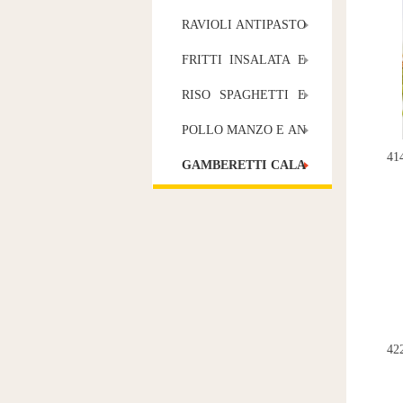
RAVIOLI ANTIPASTO
E GRIGLIA
FRITTI INSALATA E
ZUPPA
RISO SPAGHETTI E
GNOCCHI
POLLO MANZO E AN
ATRA
GAMBERETTI CALA
MARI E VERDURE